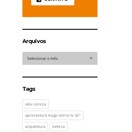
Arquivos
Arquivos
Selecionar o mês
Tags
alex cereza
apresenta it magic mirror tv 42"
arquitetura
beleza