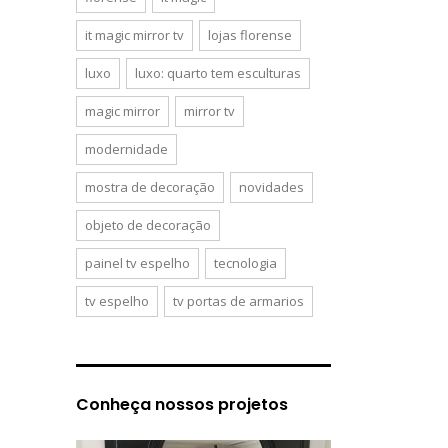
it magic mirror tv
lojas florense
luxo
luxo: quarto tem esculturas
magic mirror
mirror tv
modernidade
mostra de decoração
novidades
objeto de decoração
painel tv espelho
tecnologia
tv espelho
tv portas de armarios
Conheça nossos projetos