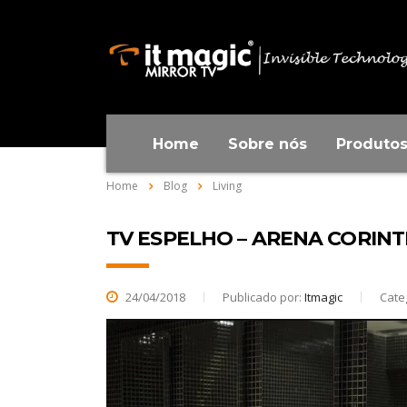
Home
Sobre nós
Produto
Home
Blog
Living
TV ESPELHO – ARENA CORIN
24/04/2018
Publicado por:
Itmagic
Cate