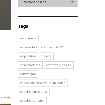
Selecionar o mês
Tags
alex cereza
apresenta it magic mirror tv 42"
arquitetura
beleza
casa moderna
conforto e beleza
construção
espaço de convivência multiuso
espelho atras da tv
entário
espelho camarim