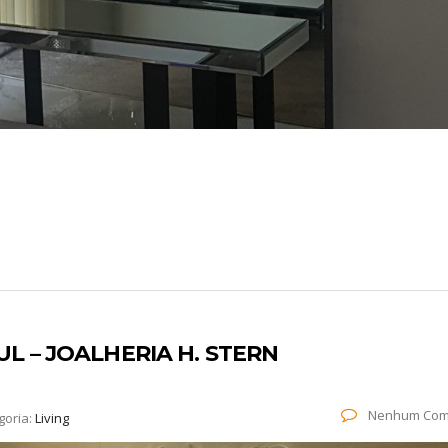
SUL – JOALHERIA H. STERN
Nenhum Com
goria:
Living