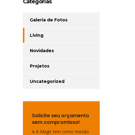
Categorias
Galeria de Fotos
Living
Novidades
Projetos
Uncategorized
Solicite seu orçamento
sem compromisso!
A It-Magic tem como missão