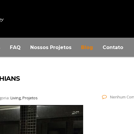
s
FAQ
Nossos Projetos
Blog
Contato
THIANS
Nenhum Com
goria:
Living, Projetos