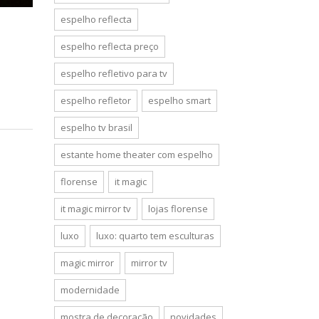
espelho reflecta
espelho reflecta preço
espelho refletivo para tv
espelho refletor
espelho smart
espelho tv brasil
estante home theater com espelho
florense
it magic
it magic mirror tv
lojas florense
luxo
luxo: quarto tem esculturas
magic mirror
mirror tv
modernidade
mostra de decoração
novidades