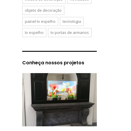
objeto de decoração
painel tv espelho
tecnologia
tv espelho
tv portas de armarios
Conheça nossos projetos